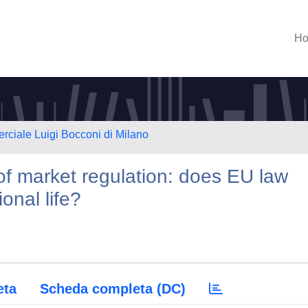
H
rciale Luigi Bocconi di Milano
 of market regulation: does EU law
ional life?
eta
Scheda completa (DC)