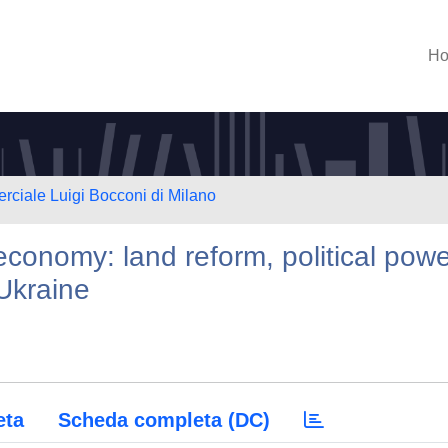
H
rciale Luigi Bocconi di Milano
 economy: land reform, political pow
Ukraine
eta
Scheda completa (DC)