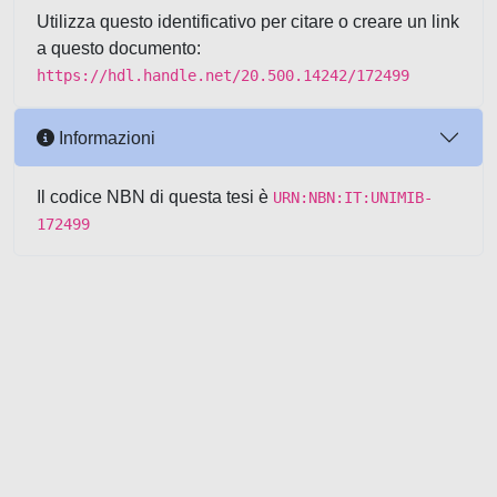
Utilizza questo identificativo per citare o creare un link
a questo documento:
https://hdl.handle.net/20.500.14242/172499
Informazioni
Il codice NBN di questa tesi è
URN:NBN:IT:UNIMIB-
172499
Powered by UNITESI
-
about
UNITESI
-
Utilizzo dei cookie
-
Copyright © 2026
Area riservata