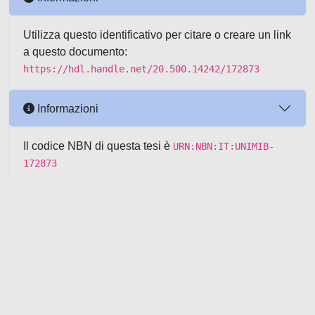
Utilizza questo identificativo per citare o creare un link
a questo documento:
https://hdl.handle.net/20.500.14242/172873
Informazioni
Il codice NBN di questa tesi è
URN:NBN:IT:UNIMIB-
172873
Powered by UNITESI
-
about
UNITESI
-
Utilizzo dei cookie
-