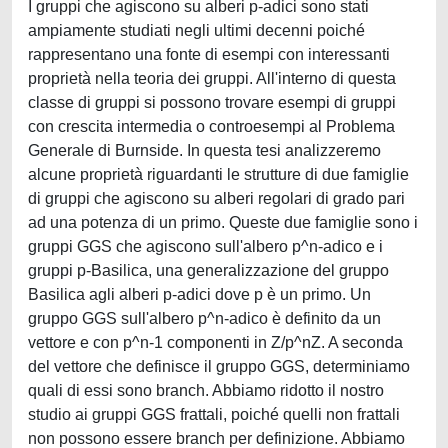
I gruppi che agiscono su alberi p-adici sono stati
ampiamente studiati negli ultimi decenni poiché
rappresentano una fonte di esempi con interessanti
proprietà nella teoria dei gruppi. All'interno di questa
classe di gruppi si possono trovare esempi di gruppi
con crescita intermedia o controesempi al Problema
Generale di Burnside. In questa tesi analizzeremo
alcune proprietà riguardanti le strutture di due famiglie
di gruppi che agiscono su alberi regolari di grado pari
ad una potenza di un primo. Queste due famiglie sono i
gruppi GGS che agiscono sull'albero p^n-adico e i
gruppi p-Basilica, una generalizzazione del gruppo
Basilica agli alberi p-adici dove p è un primo. Un
gruppo GGS sull'albero p^n-adico è definito da un
vettore e con p^n-1 componenti in Z/p^nZ. A seconda
del vettore che definisce il gruppo GGS, determiniamo
quali di essi sono branch. Abbiamo ridotto il nostro
studio ai gruppi GGS frattali, poiché quelli non frattali
non possono essere branch per definizione. Abbiamo