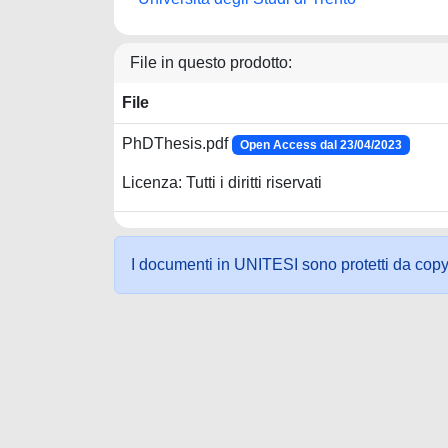
File in questo prodotto:
File
PhDThesis.pdf
Open Access dal 23/04/2023
Licenza: Tutti i diritti riservati
I documenti in UNITESI sono protetti da copyrig
Powered by UNITESI
-
about UNITESI
-
Utilizzo dei c