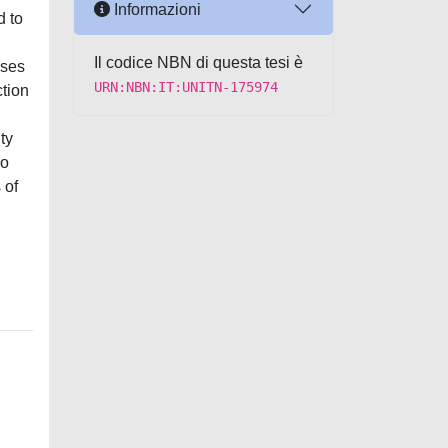
Informazioni
d to
Il codice NBN di questa tesi è
sses
URN:NBN:IT:UNITN-175974
ction
ty
io
 of