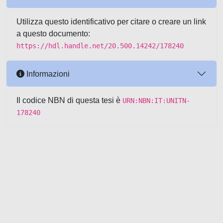
Utilizza questo identificativo per citare o creare un link
a questo documento:
https://hdl.handle.net/20.500.14242/178240
Informazioni
Il codice NBN di questa tesi è
URN:NBN:IT:UNITN-
178240
Powered by UNITESI
-
about
UNITESI
-
Utilizzo dei cookie
-
Copyright © 2026