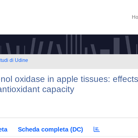
H
Studi di Udine
nol oxidase in apple tissues: effect
ntioxidant capacity
eta
Scheda completa (DC)