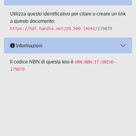
Utilizza questo identificativo per citare o creare un link
a questo documento:
https://hdl.handle.net/20.500.14242/179870
Informazioni
Il codice NBN di questa tesi è
URN:NBN:IT:UNIUD-
179870
Powered by UNITESI
-
about
UNITESI
-
Utilizzo dei cookie
-
Copyright © 2026