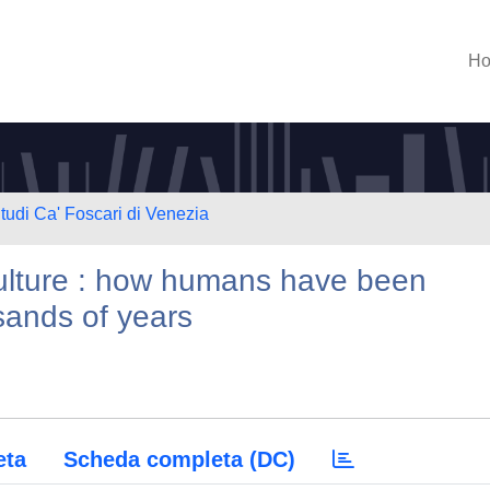
H
Studi Ca' Foscari di Venezia
culture : how humans have been
usands of years
eta
Scheda completa (DC)