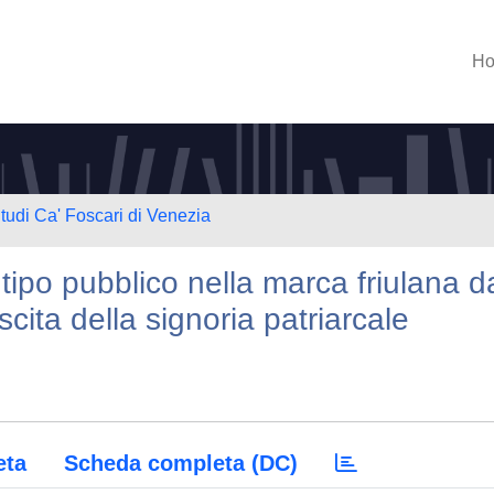
H
Studi Ca' Foscari di Venezia
 tipo pubblico nella marca friulana d
scita della signoria patriarcale
eta
Scheda completa (DC)