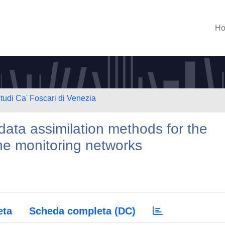
H
Studi Ca' Foscari di Venezia
ata assimilation methods for the
ne monitoring networks
eta
Scheda completa (DC)