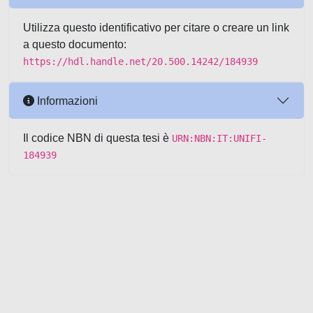
Utilizza questo identificativo per citare o creare un link
a questo documento:
https://hdl.handle.net/20.500.14242/184939
Informazioni
Il codice NBN di questa tesi è
URN:NBN:IT:UNIFI-
184939
Powered by UNITESI
-
about
UNITESI
-
Utilizzo dei cookie
-
Copyright © 2026