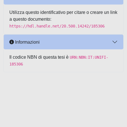
Utilizza questo identificativo per citare o creare un link
a questo documento:
https://hdl.handle.net/20.500.14242/185306
Informazioni
Il codice NBN di questa tesi è
URN:NBN:IT:UNIFI-
185306
Powered by UNITESI
-
about
UNITESI
-
Utilizzo dei cookie
-
Copyright © 2026