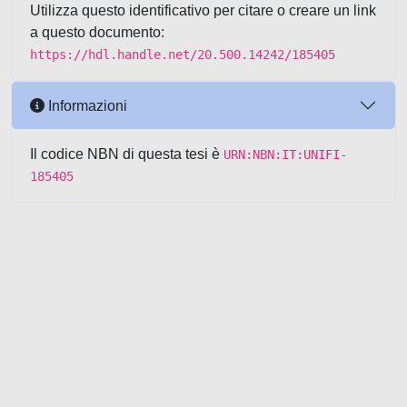
Utilizza questo identificativo per citare o creare un link
a questo documento:
https://hdl.handle.net/20.500.14242/185405
Informazioni
Il codice NBN di questa tesi è
URN:NBN:IT:UNIFI-
185405
Powered by UNITESI
-
about
UNITESI
-
Utilizzo dei cookie
-
Copyright © 2026
Area riservata