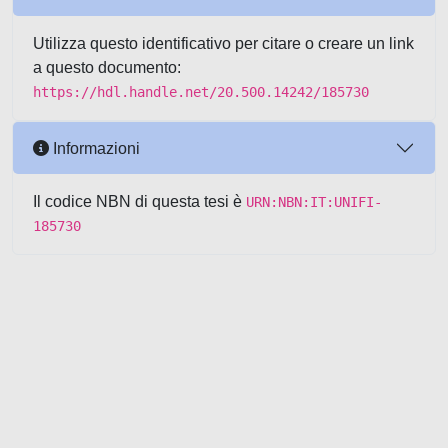
Utilizza questo identificativo per citare o creare un link
a questo documento:
https://hdl.handle.net/20.500.14242/185730
Informazioni
Il codice NBN di questa tesi è
URN:NBN:IT:UNIFI-
185730
Powered by UNITESI
-
about
UNITESI
-
Utilizzo dei cookie
-
Copyright © 2026