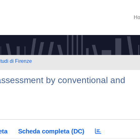
H
tudi di Firenze
 assessment by conventional and
eta
Scheda completa (DC)