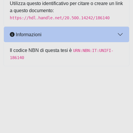
Utilizza questo identificativo per citare o creare un link
a questo documento:
https://hdl.handle.net/20.500.14242/186140
Informazioni
Il codice NBN di questa tesi è
URN:NBN:IT:UNIFI-
186140
Powered by UNITESI
-
about
UNITESI
-
Utilizzo dei cookie
-
Copyright © 2026
Area riservata