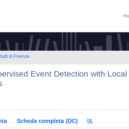
H
tudi di Firenze
ervised Event Detection with Local
s
eta
Scheda completa (DC)