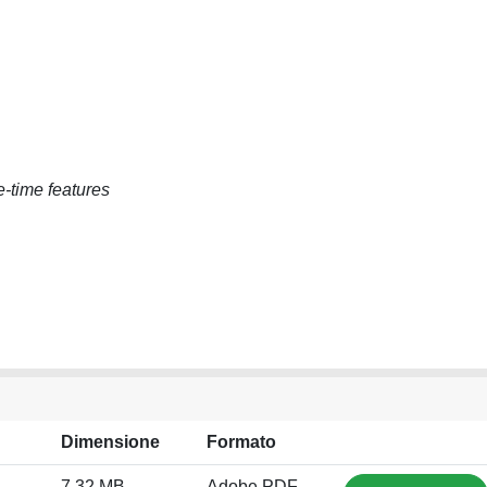
e-time features
Dimensione
Formato
7.32 MB
Adobe PDF