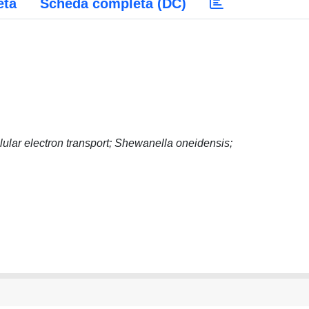
eta
Scheda completa (DC)
lular electron transport; Shewanella oneidensis;