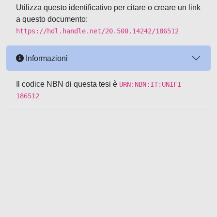
Utilizza questo identificativo per citare o creare un link
a questo documento:
https://hdl.handle.net/20.500.14242/186512
Informazioni
Il codice NBN di questa tesi è
URN:NBN:IT:UNIFI-
186512
Powered by UNITESI
-
about
UNITESI
-
Utilizzo dei cookie
-
Copyright © 2026
Area riservata