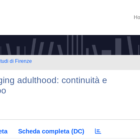
H
tudi di Firenze
ing adulthood: continuità e
po
eta
Scheda completa (DC)