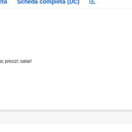
eta
Scheda completa (DC)
a; prezzi; salari