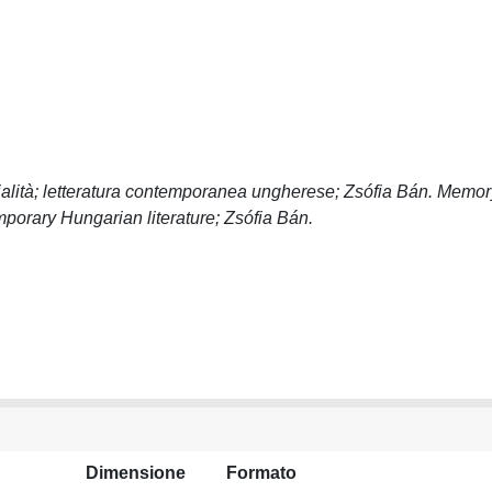
dialità; letteratura contemporanea ungherese; Zsófia Bán. Memor
temporary Hungarian literature; Zsófia Bán.
Dimensione
Formato