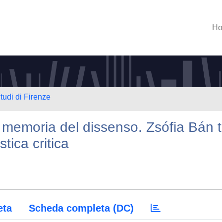
H
tudi di Firenze
memoria del dissenso. Zsófia Bán t
stica critica
eta
Scheda completa (DC)