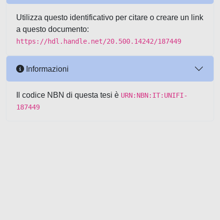
Utilizza questo identificativo per citare o creare un link
a questo documento:
https://hdl.handle.net/20.500.14242/187449
Informazioni
Il codice NBN di questa tesi è
URN:NBN:IT:UNIFI-
187449
Powered by UNITESI
-
about
UNITESI
-
Utilizzo dei cookie
-
Copyright © 2026