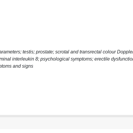
ameters; testis; prostate; scrotal and transrectal colour Dopple
eminal interleukin 8; psychological symptoms; erectile dysfunctio
mptoms and signs