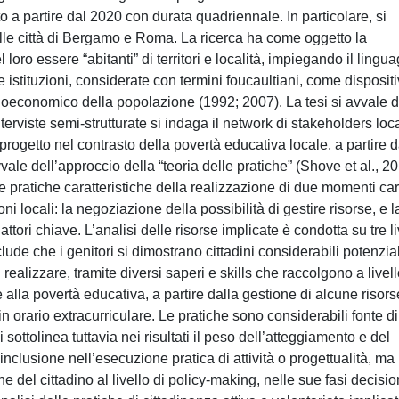
o a partire dal 2020 con durata quadriennale. In particolare, si
i alle città di Bergamo e Roma. La ricerca ha come oggetto la
el loro essere “abitanti” di territori e località, impiegando il lingu
e istituzioni, considerate con termini foucaultiani, come dispositi
economico della popolazione (1992; 2007). La tesi si avvale d
erviste semi-strutturate si indaga il network di stakeholders loca
l progetto nel contrasto della povertà educativa locale, a partire d
vvale dell’approccio della “teoria delle pratiche” (Shove et al., 20
 pratiche caratteristiche della realizzazione di due momenti ca
zioni locali: la negoziazione della possibilità di gestire risorse, e l
ttori chiave. L’analisi delle risorse implicate è condotta su tre liv
lude che i genitori si dimostrano cittadini considerabili potenzial
i realizzare, tramite diversi saperi e skills che raccolgono a livell
 alla povertà educativa, a partire dalla gestione di alcune risors
, in orario extracurriculare. Le pratiche sono considerabili fonte di
sottolinea tuttavia nei risultati il peso dell’atteggiamento e del
 inclusione nell’esecuzione pratica di attività o progettualità, ma
ne del cittadino al livello di policy-making, nelle sue fasi decisio