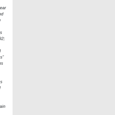
year
nd
e
ms
92;
l
es"
ns
ns
d
ain