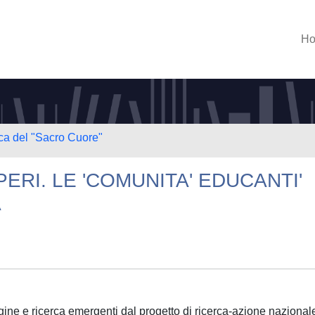
H
ica del "Sacro Cuore"
ERI. LE 'COMUNITA' EDUCANTI'
A
ine e ricerca emergenti dal progetto di ricerca-azione nazional