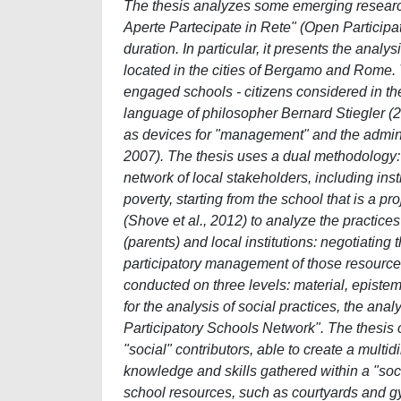
The thesis analyzes some emerging research
Aperte Partecipate in Rete" (Open Participa
duration. In particular, it presents the analy
located in the cities of Bergamo and Rome. 
engaged schools - citizens considered in thei
language of philosopher Bernard Stiegler (
as devices for "management" and the adminis
2007). The thesis uses a dual methodology: 
network of local stakeholders, including inst
poverty, starting from the school that is a pr
(Shove et al., 2012) to analyze the practice
(parents) and local institutions: negotiating 
participatory management of those resources
conducted on three levels: material, epistem
for the analysis of social practices, the an
Participatory Schools Network". The thesis 
"social" contributors, able to create a mult
knowledge and skills gathered within a "so
school resources, such as courtyards and gy