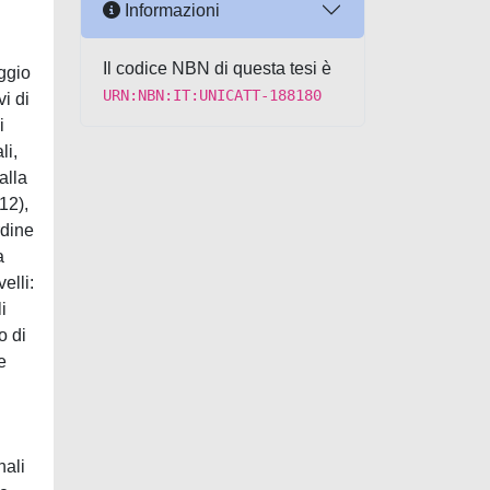
Informazioni
Il codice NBN di questa tesi è
aggio
URN:NBN:IT:UNICATT-188180
vi di
i
li,
alla
12),
rdine
a
elli:
i
o di
e
nali