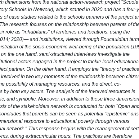
 dimensions from the national action-research project "Scuole
tory Schools in Network), which started in 2020 and has a four-
sis of case studies related to the schools partners of the project a
The research focuses on the relationship between parents of th
r role as "inhabitants" of territories and locations, using the
2014; 2020)— and institutions, viewed through Foucauldian ter
tration of the socio-economic well-being of the population (19
on the one hand, semi-structured interviews investigate the
itutional actors engaged in the project to tackle local educationa
oject partner. On the other hand, it employs the "theory of practic
s involved in two key moments of the relationship between citize
the possibility of managing resources, and the direct, co-
 by both key actors. The analysis of the involved resources is
ic, and symbolic. Moreover, in addition to these three dimensio
alysis of the stakeholders network is conducted for both "Open an
concludes that parents can be seen as potential "epistemic" ans
idimensional response to educational poverty through various
cial network." This response begins with the management of cert
ms, during extracurricular hours. The practices are therefore