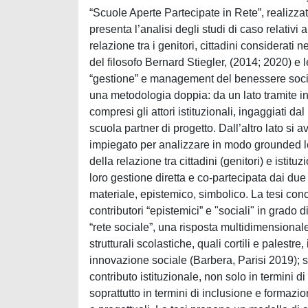
“Scuole Aperte Partecipate in Rete”, realizzat
presenta l’analisi degli studi di caso relativ
relazione tra i genitori, cittadini considerati n
del filosofo Bernard Stiegler, (2014; 2020) e l
“gestione” e management del benessere socio
una metodologia doppia: da un lato tramite int
compresi gli attori istituzionali, ingaggiati da
scuola partner di progetto. Dall’altro lato si a
impiegato per analizzare in modo grounded le
della relazione tra cittadini (genitori) e istitu
loro gestione diretta e co-partecipata dai due a
materiale, epistemico, simbolico. La tesi conc
contributori “epistemici” e "sociali" in grado d
“rete sociale”, una risposta multidimensionale
strutturali scolastiche, quali cortili e palestre
innovazione sociale (Barbera, Parisi 2019); si 
contributo istituzionale, non solo in termini di
soprattutto in termini di inclusione e formazio