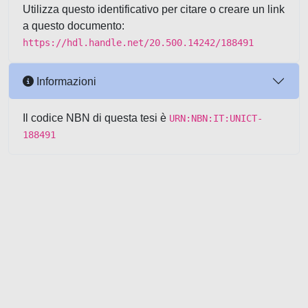
Utilizza questo identificativo per citare o creare un link
a questo documento:
https://hdl.handle.net/20.500.14242/188491
Informazioni
Il codice NBN di questa tesi è
URN:NBN:IT:UNICT-
188491
Powered by UNITESI
-
about
UNITESI
-
Utilizzo dei cookie
-
Copyright © 2026
Area riservata