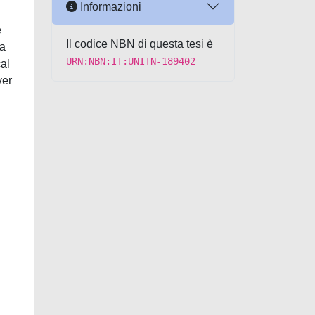
Informazioni
e
Il codice NBN di questa tesi è
 a
URN:NBN:IT:UNITN-189402
al
ver