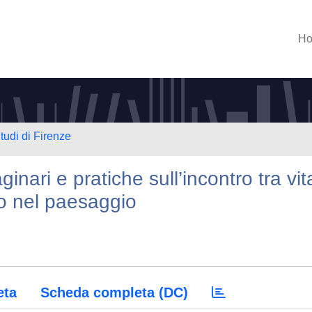
H
tudi di Firenze
inari e pratiche sull’incontro tra vit
to nel paesaggio
eta
Scheda completa (DC)