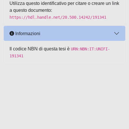
Utilizza questo identificativo per citare o creare un link
a questo documento:
https://hdl.handle.net/20.500.14242/191341
Informazioni
Il codice NBN di questa tesi è
URN:NBN:IT:UNIFI-
191341
Powered by UNITESI
-
about
UNITESI
-
Utilizzo dei cookie
-
Copyright © 2026
Area riservata