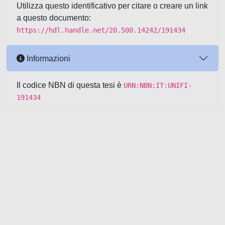
Utilizza questo identificativo per citare o creare un link
a questo documento:
https://hdl.handle.net/20.500.14242/191434
Informazioni
Il codice NBN di questa tesi è
URN:NBN:IT:UNIFI-
191434
Powered by UNITESI
-
about
UNITESI
-
Utilizzo dei cookie
-
Copyright © 2026
Area riservata