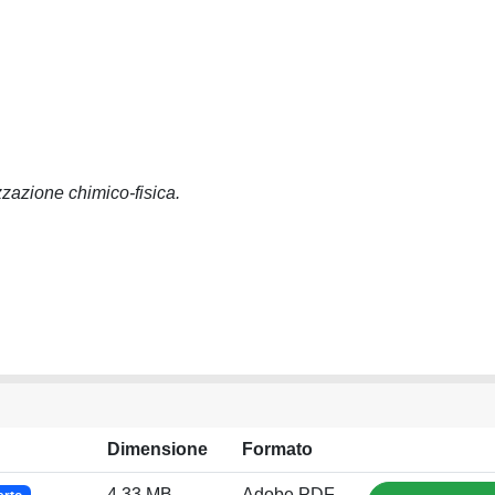
izzazione chimico-fisica.
Dimensione
Formato
4.33 MB
Adobe PDF