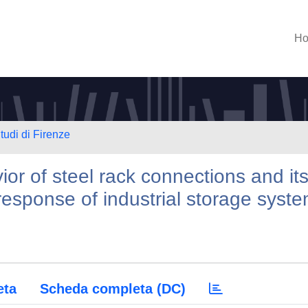
H
tudi di Firenze
or of steel rack connections and it
response of industrial storage syst
eta
Scheda completa (DC)