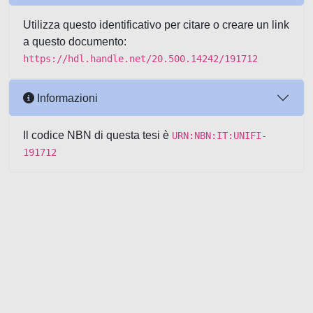
Utilizza questo identificativo per citare o creare un link
a questo documento:
https://hdl.handle.net/20.500.14242/191712
Informazioni
Il codice NBN di questa tesi è
URN:NBN:IT:UNIFI-
191712
Powered by UNITESI
-
about
UNITESI
-
Utilizzo dei cookie
-
Copyright © 2026