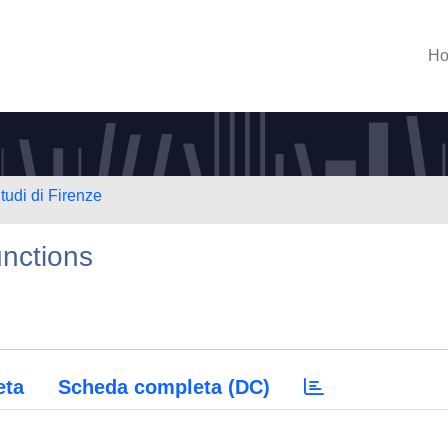
H
tudi di Firenze
unctions
eta
Scheda completa (DC)