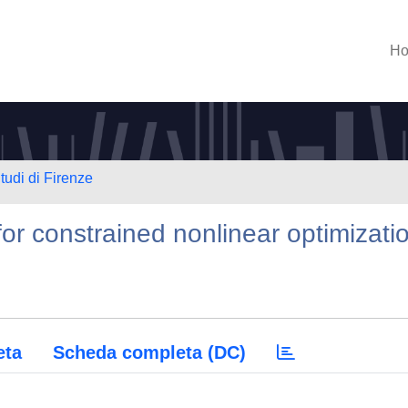
H
tudi di Firenze
r constrained nonlinear optimizati
eta
Scheda completa (DC)