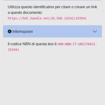
Utilizza questo identificativo per citare o creare un link
a questo documento:
https://hdl.handle.net/20.500.14242/193941
Informazioni
Il codice NBN di questa tesi è
URN:NBN:IT:UNISTRASI-
193941
Powered by UNITESI
-
about
UNITESI
-
Utilizzo dei cookie
-
Copyright © 2026
Area riservata