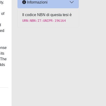
Informazioni
ty.
 of
Il codice NBN di questa tesi è
URN:NBN:IT:UNIPR-196164
d
red
ense
its
. The
adds