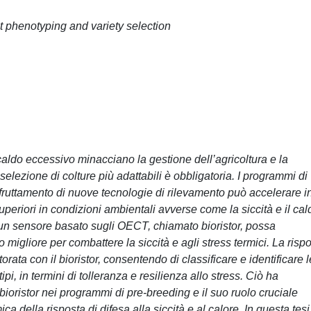
nt phenotyping and variety selection
 caldo eccessivo minacciano la gestione dell’agricoltura e la
selezione di colture più adattabili è obbligatoria. I programmi di
fruttamento di nuove tecnologie di rilevamento può accelerare i
uperiori in condizioni ambientali avverse come la siccità e il cal
 un sensore basato sugli OECT, chiamato bioristor, possa
 migliore per combattere la siccità e agli stress termici. La risp
orata con il bioristor, consentendo di classificare e identificare l
pi, in termini di tolleranza e resilienza allo stress. Ciò ha
l bioristor nei programmi di pre-breeding e il suo ruolo cruciale
 della risposta di difesa alla siccità e al calore. In questa tesi,