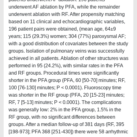
underwent AF ablation by PFA, while the remainder
underwent ablation with RF. After propensity matching
based on 11 clinical and echocardiographic variables,
196 patient pairs were obtained, (mean age, 64±9
years; 115 (29.3%) women; 304 (77%) paroxysmal AF;
with a good distribution of covariates between the study
groups. Isolation of pulmonary veins was successfully
achieved in all patients. Ablation of other structures was
performed in 95 (24.2%), with similar rates in the PFA
and RF groups. Procedural times were significantly
shorter in the PFA group (PFA, 60 [50-70] minutes; RF,
100 [76-130] minutes; P < 0.0001). Fluoroscopy time
was shorter in the RF group (PFA, 20 [15-23] minutes;
RF, 7 [5-13] minutes; P < 0.0001). The complications
was generally low: 2% in the PFA group, 1.5% in the
RF group, with no significant differences between
groups. After a median follow-up of 381 days (RF, 395
[198-973]; PFA 368 [251-430]) there were 58 arrhythmic