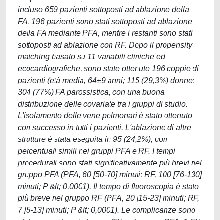
incluso 659 pazienti sottoposti ad ablazione della
FA. 196 pazienti sono stati sottoposti ad ablazione
della FA mediante PFA, mentre i restanti sono stati
sottoposti ad ablazione con RF. Dopo il propensity
matching basato su 11 variabili cliniche ed
ecocardiografiche, sono state ottenute 196 coppie di
pazienti (età media, 64±9 anni; 115 (29,3%) donne;
304 (77%) FA parossistica; con una buona
distribuzione delle covariate tra i gruppi di studio.
L'isolamento delle vene polmonari è stato ottenuto
con successo in tutti i pazienti. L'ablazione di altre
strutture è stata eseguita in 95 (24,2%), con
percentuali simili nei gruppi PFA e RF. I tempi
procedurali sono stati significativamente più brevi nel
gruppo PFA (PFA, 60 [50-70] minuti; RF, 100 [76-130]
minuti; P &lt; 0,0001). Il tempo di fluoroscopia è stato
più breve nel gruppo RF (PFA, 20 [15-23] minuti; RF,
7 [5-13] minuti; P &lt; 0,0001). Le complicanze sono