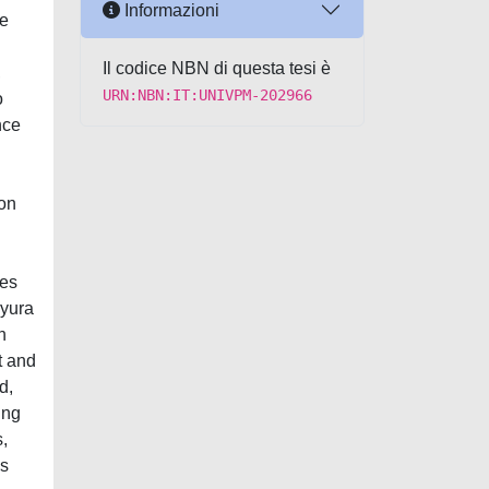
Informazioni
le
Il codice NBN di questa tesi è
,
URN:NBN:IT:UNIVPM-202966
o
nce
on
les
Pyura
h
t and
d,
ing
,
as