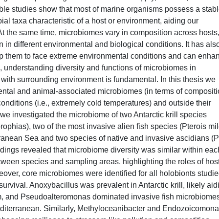
lable studies show that most of marine organisms possess a stab
al taxa characteristic of a host or environment, aiding our
 At the same time, microbiomes vary in composition across hosts
n in different environmental and biological conditions. It has als
p them to face extreme environmental conditions and can enha
, understanding diversity and functions of microbiomes in
s with surrounding environment is fundamental. In this thesis we
tal and animal-associated microbiomes (in terms of compositi
nditions (i.e., extremely cold temperatures) and outside their
o, we investigated the microbiome of two Antarctic krill species
phias), two of the most invasive alien fish species (Pterois mi
ranean Sea and two species of native and invasive ascidians (
indings revealed that microbiome diversity was similar within eac
etween species and sampling areas, highlighting the roles of hos
eover, core microbiomes were identified for all holobionts studie
survival. Anoxybacillus was prevalent in Antarctic krill, likely aid
um, and Pseudoalteromonas dominated invasive fish microbiomes
 Mediterranean. Similarly, Methyloceanibacter and Endozoicomon