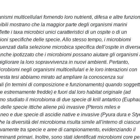
ismi multicellulari fornendo loro nutrienti, difesa e altre funzion
onibili mostrano che la maggior parte degli organismi marini
tte i taxa microbici unici caratteristici di un ospite o di un
oni specifiche delle specie. Allo stesso tempo, i microbiomi
fluenzati dalla selezione microbica specifica dell’ospite in divers
anche ipotizzato che i microbiomi possano aiutare gli organismi
igliorare la loro sopravvivenza in nuovi ambienti. Pertanto,
crobiomi negli organismi multicellulari e le loro interazioni con
uesta tesi abbiamo mirato ad ampliare la conoscenza sui
ali (in termini di composizione e funzionamento) quando soggett
 estremamente fredde) e fuori dal loro habitat originale (ad
mo studiato il microbioma di due specie di krill antartico (Eupha
elle specie ittiche aliene più invasive (Pterois miles e
eo e due specie di ascidie native e invasive (Pyura dura e Sty
 che la diversità del microbioma risulta simile all'interno di ciascu
tivamente tra specie e aree di campionamento, evidenziando il
inanti primari. Inoltre, sono stati identificati microbiomi core pe