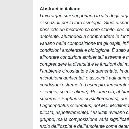
Abstract in italiano
I microrganismi supportano la vita degli organ
essenziali per la loro fisiologia. Studi disp
possiede un microbioma core stabile, che rifle
ambiente, aiutandoci a comprendere le funzi
variano nella composizione tra gli ospiti, in
condizioni ambientali e biologiche. È stato 
affrontare condizioni ambientali estreme e m
comprendere la diversità e le funzioni dei mi
l’ambiente circostante è fondamentale. In q
microbiomi ambientali e associati agli anim
condizioni estreme (ad esempio, temperature
esempio, specie aliene). Per fare ciò, abbia
superba e Euphausia crystallorophias), due d
Lagocephalus sceleratus) nel Mar Mediterran
plicata, rispettivamente). I risultati rivelano
gruppo, ma la composizione varia significa
ruolo dell’ospite e dell’ambiente come determ