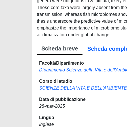
genera were ubiquitous in S. plicata, likely e
These core taxa were largely absent from the 
transmission, whereas fish microbiomes showe
thesis underscore the predictive value of mi
emphasize the importance of microbiome stu
acclimatization under global change.
Scheda breve
Scheda compl
Facoltà/Dipartimento
Dipartimento Scienze della Vita e dell'Ambi
Corso di studio
SCIENZE DELLA VITA E DELL'AMBIENTE
Data di pubblicazione
28-mar-2025
Lingua
Inglese