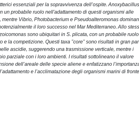
a batterici essenziali per la sopravvivenza dell’ospite. Anoxybacillu
con un probabile ruolo nell'adattamento di questi organismi alle
tat, mentre Vibrio, Photobacterium e Pseudoalteromonas dominan
potenzialmente il loro successo nel Mar Mediterraneo. Allo stes
oicomonas sono ubiquitari in S. plicata, con un probabile ruolo
 e la competizione. Questi taxa "core" sono risultati in gran par
 nelle ascidie, suggerendo una trasmissione verticale, mentre i
arziale con i loro ambienti. I risultati sottolineano il valore
ansione dell’areale delle specie aliene e enfatizzano l’importanz
’adattamento e l’acclimatazione degli organismi marini di fronte