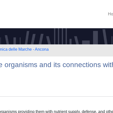
H
cnica delle Marche - Ancona
 organisms and its connections wit
 organisms providing them with nutrient supply, defense, and oth