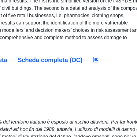
 main results. The first is the simplified version of the INSYDE 
 civil buildings. The second is a detailed analysis of the compos
of five retail businesses, i.e. pharmacies, clothing shops,
results can support the identification of the more vulnerable
ng modellers’ and decision makers’ choices in risk assessment a
ore comprehensive and complete method to assess damage to
eta
Scheda completa (DC)
 territorio italiano è esposto al rischio alluvioni. Per far front
islativi ad hoc fin dal 1989, tuttavia, l’utilizzo di modelli di danno
i metodi di valutazione del danno, laddove presenti, sono per lo