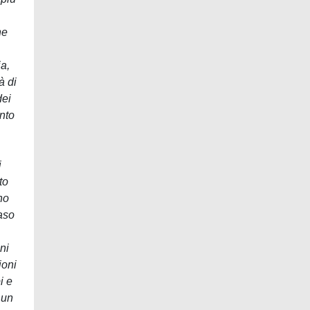
ne
ia,
à di
dei
ento
i
to
ano
caso
oni
ioni
i e
 un