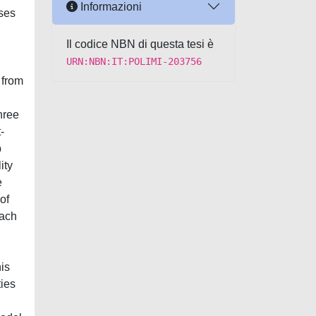
Informazioni
sses
Il codice NBN di questa tesi è
URN:NBN:IT:POLIMI-203756
 from
hree
-
p
ity
e
of
oach
is
ties