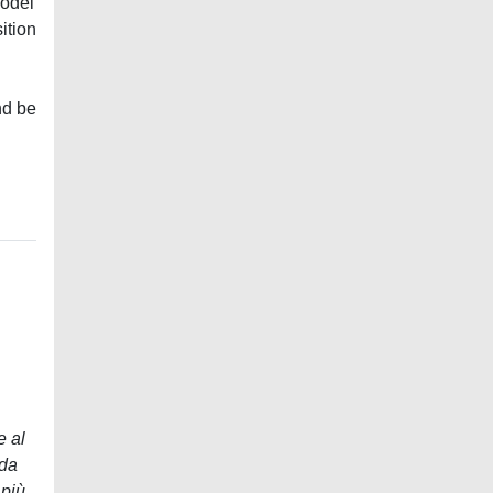
model
ition
nd be
e al
 da
 più