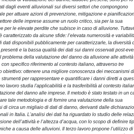
sati dagli eventi alluvionali sui diversi settori che compongono
le per attuare azioni di prevenzione, mitigazione e pianificazio
 settore delle imprese assume un ruolo critico, sia per la sua
e per le elevate perdite che subisce in caso di alluvione. Tuttav
è caratterizzato da alcune sfide: l’elevata numerosità e variabilit
di dati disponibili pubblicamente per caratterizzarle, la diversità 
 presenti e la bassa qualità dei dati sui danni osservati post-ev
 il problema della valutazione del danno da alluvione alle attività
con specifico riferimento al contesto italiano, attraverso tre
co obiettivo: ottenere una migliore conoscenza dei meccanismi d
strumenti per rappresentare e quantificare i danni diretti a ques
mo lavoro studia l'applicabilità e la trasferibilità al contesto itali
tazione del danno alle imprese. Il metodo è stato testato in un 
idare tale metodologia e di fornire una valutazione della sua
isi di circa un migliaio di dati di danno, derivanti dalle dichiarazi
nali in Italia. L'analisi dei dati ha riguardato lo studio delle relaz
nsione dell’attività e l’altezza d’acqua, con lo scopo di definire tip
iche a causa delle alluvioni. Il terzo lavoro propone l’utilizzo di