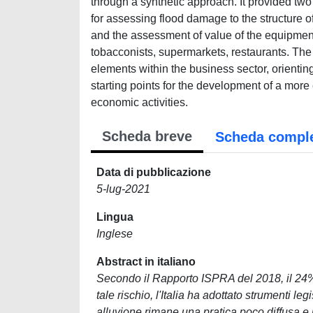
through a synthetic approach. It provided two
for assessing flood damage to the structure of
and the assessment of value of the equipment 
tobacconists, supermarkets, restaurants. The 
elements within the business sector, orienti
starting points for the development of a m
economic activities.
Scheda breve
Scheda compl
Data di pubblicazione
5-lug-2021
Lingua
Inglese
Abstract in italiano
Secondo il Rapporto ISPRA del 2018, il 24% del
tale rischio, l'Italia ha adottato strumenti leg
alluvione rimane una pratica poco diffusa e 