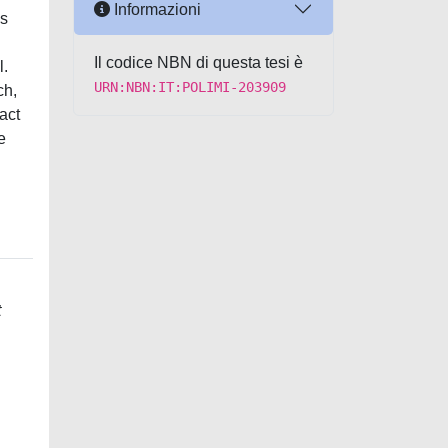
Informazioni
is
Il codice NBN di questa tesi è
l.
URN:NBN:IT:POLIMI-203909
ch,
act
e
t