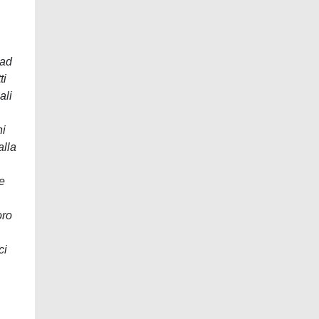
 ad
ti
ali
ni
alla
le
oro
ci