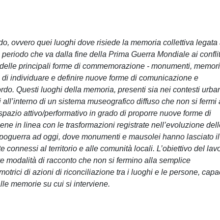
ordo, ovvero quei luoghi dove risiede la memoria collettiva legata
eriodo che va dalla fine della Prima Guerra Mondiale ai conflit
ca delle principali forme di commemorazione - monumenti, memori
vo di individuare e definire nuove forme di comunicazione e
ordo. Questi luoghi della memoria, presenti sia nei contesti urba
i all’interno di un sistema museografico diffuso che non si fermi 
zio attivo/performativo in grado di proporre nuove forme di
iene in linea con le trasformazioni registrate nell’evoluzione del
poguerra ad oggi, dove monumenti e mausolei hanno lasciato il
 connessi al territorio e alle comunità locali. L’obiettivo del lav
 modalità di racconto che non si fermino alla semplice
rici di azioni di riconciliazione tra i luoghi e le persone, capa
lle memorie su cui si interviene.