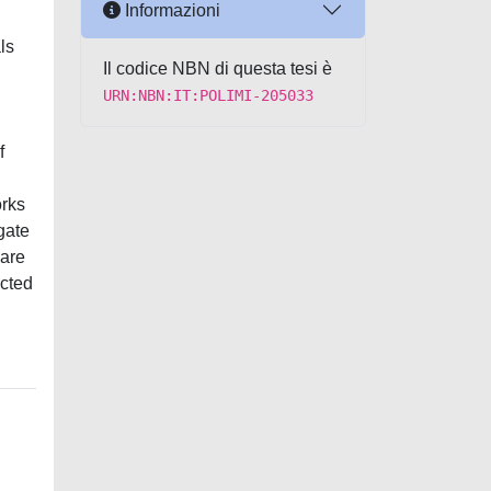
Informazioni
ls
Il codice NBN di questa tesi è
URN:NBN:IT:POLIMI-205033
f
orks
gate
 are
ected