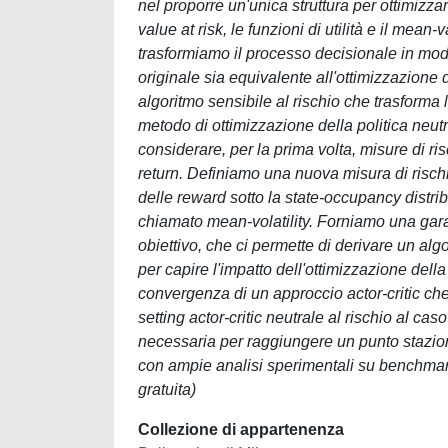
nel proporre un'unica struttura per ottimizzar
value at risk, le funzioni di utilità e il mean-
trasformiamo il processo decisionale in modo
originale sia equivalente all'ottimizzazione 
algoritmo sensibile al rischio che trasforma l
metodo di ottimizzazione della politica neut
considerare, per la prima volta, misure di ri
return. Definiamo una nuova misura di rischi
delle reward sotto la state-occupancy distribu
chiamato mean-volatility. Forniamo una gar
obiettivo, che ci permette di derivare un alg
per capire l'impatto dell'ottimizzazione dell
convergenza di un approccio actor-critic che 
setting actor-critic neutrale al rischio al cas
necessaria per raggiungere un punto staziona
con ampie analisi sperimentali su benchma
gratuita)
Collezione di appartenenza