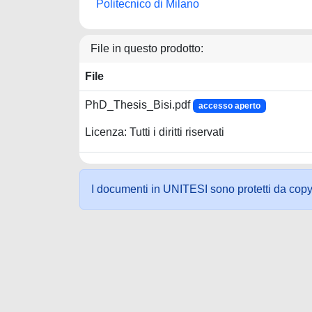
Politecnico di Milano
File in questo prodotto:
File
PhD_Thesis_Bisi.pdf
accesso aperto
Licenza: Tutti i diritti riservati
I documenti in UNITESI sono protetti da copyrig
Powered by UNITESI
-
about UNITESI
-
Utilizzo dei c