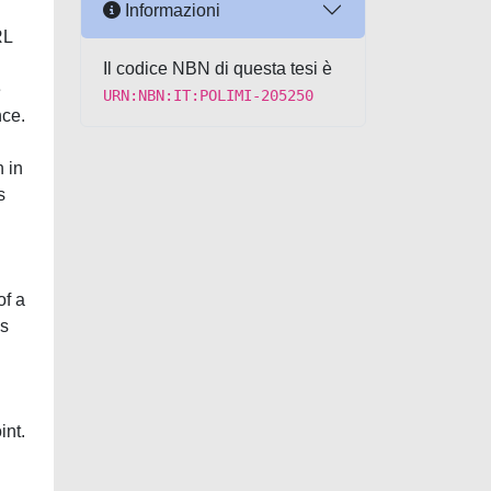
Informazioni
RL
Il codice NBN di questa tesi è
e
URN:NBN:IT:POLIMI-205250
nce.
n in
s
of a
ws
int.