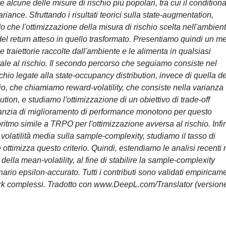
e alcune delle misure di rischio più popolari, tra cui il conditiona
variance. Sfruttando i risultati teorici sulla state-augmentation,
 che l'ottimizzazione della misura di rischio scelta nell'ambien
del return atteso in quello trasformato. Presentiamo quindi un me
e traiettorie raccolte dall'ambiente e le alimenta in qualsiasi
rale al rischio. Il secondo percorso che seguiamo consiste nel
schio legate alla state-occupancy distribution, invece di quella de
o, che chiamiamo reward-volatility, che consiste nella varianza
tion, e studiamo l'ottimizzazione di un obiettivo di trade-off
anzia di miglioramento di performance monotono per questo
oritmo simile a TRPO per l'ottimizzazione avversa al rischio. Infi
a volatilità media sulla sample-complexity, studiamo il tasso di
ottimizza questo criterio. Quindi, estendiamo le analisi recenti 
o della mean-volatility, al fine di stabilire la sample-complexity
rio epsilon-accurato. Tutti i contributi sono validati empiricam
rk complessi. Tradotto con www.DeepL.com/Translator (version