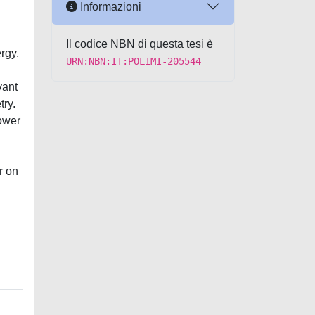
Informazioni
Il codice NBN di questa tesi è
rgy,
URN:NBN:IT:POLIMI-205544
vant
try.
power
r on