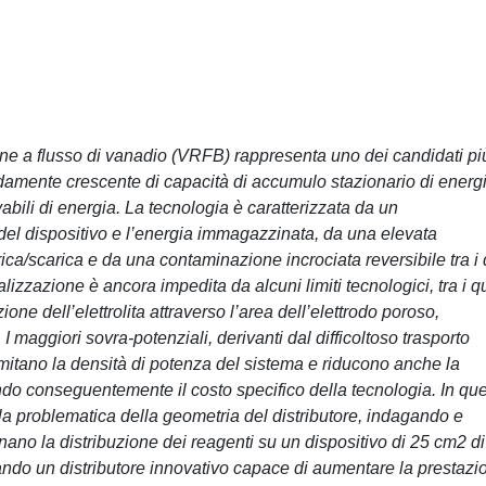
ione a flusso di vanadio (VRFB) rappresenta uno dei candidati pi
pidamente crescente di capacità di accumulo stazionario di energ
abili di energia. La tecnologia è caratterizzata da un
del dispositivo e l’energia immagazzinata, da una elevata
carica/scarica e da una contaminazione incrociata reversibile tra i
lizzazione è ancora impedita da alcuni limiti tecnologici, tra i q
ione dell’elettrolita attraverso l’area dell’elettrodo poroso,
I maggiori sovra-potenziali, derivanti dal difficoltoso trasporto
, limitano la densità di potenza del sistema e riducono anche la
do conseguentemente il costo specifico della tecnologia. In qu
a la problematica della geometria del distributore, indagando e
ano la distribuzione dei reagenti su un dispositivo di 25 cm2 di
ndo un distributore innovativo capace di aumentare la prestazi