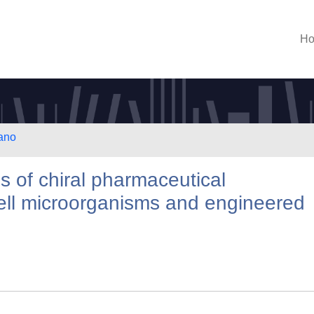
H
lano
s of chiral pharmaceutical
ell microorganisms and engineered