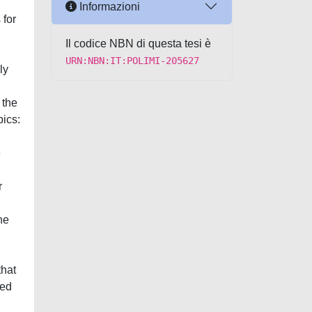
Informazioni
 for
Il codice NBN di questa tesi è
URN:NBN:IT:POLIMI-205627
ly
 the
pics:
e
r
he
that
ted