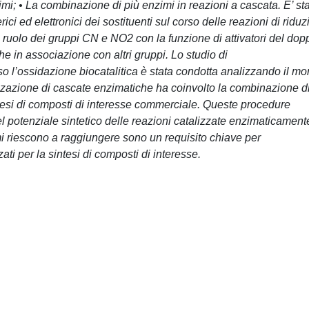
imi; • La combinazione di più enzimi in reazioni a cascata. E’ st
rici ed elettronici dei sostituenti sul corso delle reazioni di riduz
l ruolo dei gruppi CN e NO2 con la funzione di attivatori del dop
 in associazione con altri gruppi. Lo studio di
rso l’ossidazione biocatalitica è stata condotta analizzando il m
izzazione di cascate enzimatiche ha coinvolto la combinazione d
intesi di composti di interesse commerciale. Queste procedure
 potenziale sintetico delle reazioni catalizzate enzimaticament
imi riescono a raggiungere sono un requisito chiave per
ati per la sintesi di composti di interesse.