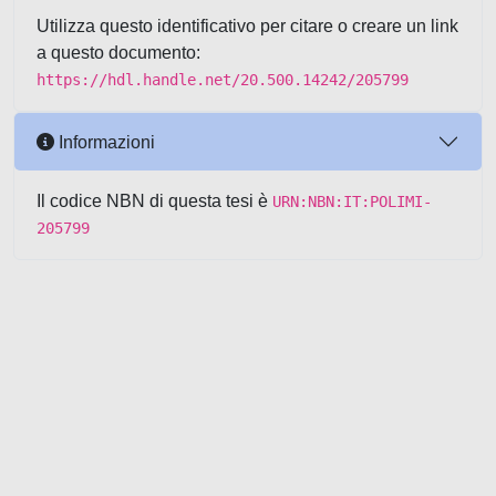
Utilizza questo identificativo per citare o creare un link
a questo documento:
https://hdl.handle.net/20.500.14242/205799
Informazioni
Il codice NBN di questa tesi è
URN:NBN:IT:POLIMI-
205799
Powered by UNITESI
-
about
UNITESI
-
Utilizzo dei cookie
-
Copyright © 2026
Area riservata