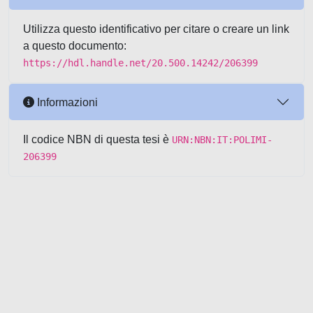
Utilizza questo identificativo per citare o creare un link
a questo documento:
https://hdl.handle.net/20.500.14242/206399
Informazioni
Il codice NBN di questa tesi è
URN:NBN:IT:POLIMI-
206399
Powered by UNITESI
-
about
UNITESI
-
Utilizzo dei cookie
-
Copyright © 2026