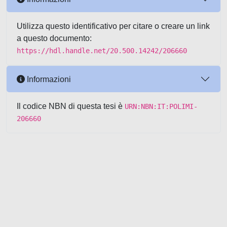
Utilizza questo identificativo per citare o creare un link
a questo documento:
https://hdl.handle.net/20.500.14242/206660
Informazioni
Il codice NBN di questa tesi è
URN:NBN:IT:POLIMI-
206660
Powered by UNITESI
-
about
UNITESI
-
Utilizzo dei cookie
-